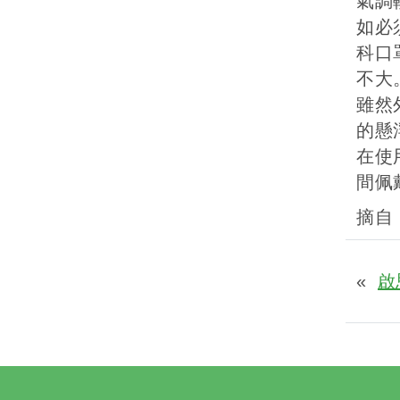
氣調
如必
科口
不大
雖然
的懸
在使
間佩
摘自：h
«
啟