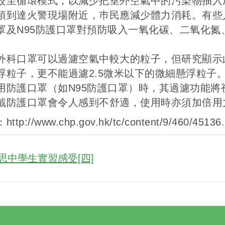
較至循環模式，以減少把室外空氣中的污染物抽入
須到達火警現場附近，巿民應減少體力消耗。有些
罩及N95防護口罩對預防吸入一氧化碳、二氧化
。
外科口罩可以過濾空氣中較大的粒子，但研究顯示
浮粒子，更不能過濾2.5微米以下的微細懸浮粒子
用防護口罩（如N95防護口罩）時，其過濾功能
戴防護口罩會令人感到不舒適，使用時亦須加倍用
ttp://www.chp.gov.hk/tc/content/9/460/45136.
思中學生實習感受[四]