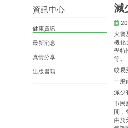
減
資訊中心
20
健康資訊
火警
機化
最新消息
學特
真情分享
等。
較易
出版書籍
一般
減少
巿民
間，
由於