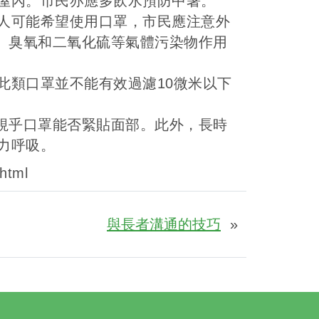
屋內。市民亦應多飲水預防中暑。
人可能希望使用口罩，市民應注意外
氮、臭氧和二氧化硫等氣體污染物作用
此類口罩並不能有效過濾10微米以下
。
將視乎口罩能否緊貼面部。此外，長時
力呼吸。
html
與長者溝通的技巧
»