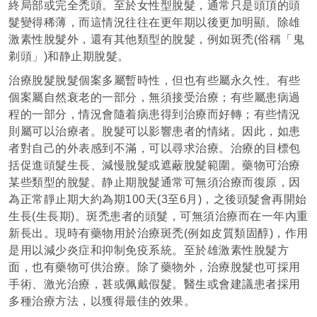
終局部或完全禿頭。至於女性型脫髮，通常只是頭頂的頭
髮變得稀薄，而這情況往往在更年期以後更加明顯。除雄
激素性脫髮外，還有其他類型的脫髮，例如斑禿(俗稱「鬼
剃頭」)和静止期脫髮。
治療脫髮脫髮個案多屬暫時性，但也有些屬永久性。有些
個案屬自然衰老的一部分，無須接受治療；有些屬患病過
程的一部分，情況會隨着病患得到治療而好轉；有些情況
則屬可以治療者。脫髮可以影響患者的情緒。因此，如患
者對自己的外表感到不滿，可以尋求治療。治療的目標包
括促進頭髮生長、減慢脫髮或遮蔽脫髮範圍。藥物可治療
某些類型的脫髮。静止期脫髮通常可無須治療而復原，因
為正常靜止期大約為期100天(3至6月)，之後頭髮會再開始
生長(生長期)。斑禿患者的頭髮，可無須治療而在一年內重
新長出。現時有藥物用於治療斑禿(例如皮質類固醇)，作用
是用以減少炎症和抑制免疫系統。至於雄激素性脫髮方
面，也有藥物可供治療。除了藥物外，治療脫髮也可採用
手術、激光治療，甚或佩戴假髮。醫生或會建議患者採用
多種治療方法，以獲得最佳的效果。