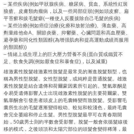
– 某些疾病(例如甲狀腺疾病、糖尿病、貧血、系統性紅斑
狼瘡、皮膚類肉瘤病，以及一些局部症狀(例如頭皮癬、扁
平苔癬和拔毛髮癖(一種使人反覆拔除自己毛髮的疾病)
– 某些治療(例如癌症治療(化療和放射治療)、薄血藥、高
劑量維他命A、關節炎藥、抑鬱藥、心臟問題和高血壓藥、
避孕藥和同化性類固醇(為增强肌肉和提高運動成績而服用
的類固醇))
– 情緒上或生理上的巨大壓力營養不良(蛋白質或鐵質不
足、飲食失調(例如厭食症和暴食症)，以及減重)
雄激素性脫髮雄激素性脫髮是最常見的漸進脫髮類型，也
稱為男性型脫髮、女性型脫髮，或純粹是普通脫髮。雄激
素性脫髮是結合遺傳和荷爾蒙因素所引起的。雙氫睾酮是
令易受遺傳影響人士出現雄激素性脫髮的主要荷爾蒙。雙
氫睾酮會引發患者頭皮上的毛囊轉變而致脫髮。受影響毛
囊所生出的毛髮逐漸變得較幼、較短和較淺色，最終毛囊
會完全萎縮和停止生髮。男性型脫髮最早可在青春期開
始，50歲男士則約半數會受影響。脫髮一般會依循髮線後
移的模式，之後頭頂和太陽穴部位的頭髮會變得稀薄，最