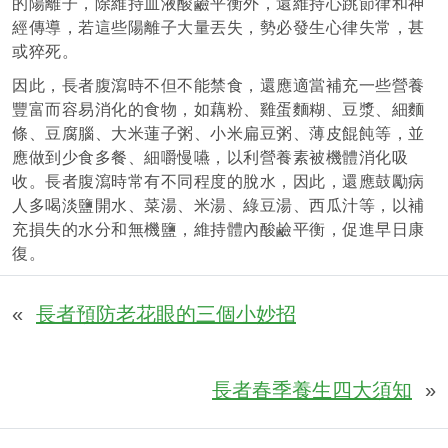
的陽離子，除維持血液酸鹼平衡外，還維持心跳節律和神
經傳導，若這些陽離子大量丟失，勢必發生心律失常，甚
或猝死。
因此，長者腹瀉時不但不能禁食，還應適當補充一些營養
豐富而容易消化的食物，如藕粉、雞蛋麵糊、豆漿、細麵
條、豆腐腦、大米蓮子粥、小米扁豆粥、薄皮餛飩等，並
應做到少食多餐、細嚼慢嚥，以利營養素被機體消化吸
收。長者腹瀉時常有不同程度的脫水，因此，還應鼓勵病
人多喝淡鹽開水、菜湯、米湯、綠豆湯、西瓜汁等，以補
充損失的水分和無機鹽，維持體內酸鹼平衡，促進早日康
復。
«
長者預防老花眼的三個小妙招
長者春季養生四大須知
»