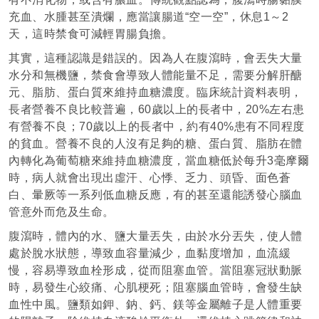
充血、水腫甚至潰爛，應當讓腸道“空一空”，休息1～2
天，這時禁食可減輕胃腸負擔。
其實，這種認識是錯誤的。因為人在腹瀉時，會丟失大量
水分和無機鹽，禁食會導致人體能量不足，需要分解肝醣
元、脂肪、蛋白質來維持血糖濃度。臨床統計資料表明，
長者營養不良比較普遍，60歲以上的長者中，20%左右患
有營養不良；70歲以上的長者中，約有40%患有不同程度
的貧血。營養不良的人沒有足夠的糖、蛋白質、脂肪在體
內轉化為葡萄糖來維持血糖濃度，當血糖低於每升3毫摩爾
時，病人就會出現出虛汗、心悸、乏力、頭昏、面色蒼
白、暈厥等一系列低血糖反應，有的甚至還能誘發心腦血
管意外而危及生命。
腹瀉時，體內的水、鹽大量丟失，由於水分丟失，使人體
處於脫水狀態，導致血容量減少，血黏度增加，血流緩
慢，容易導致血栓形成，從而阻塞血管。當阻塞冠狀動脈
時，易發生心絞痛、心肌梗死；阻塞腦血管時，會發生缺
血性中風。鹽類如鉀、鈉、鈣、鎂等金屬離子是人體重要