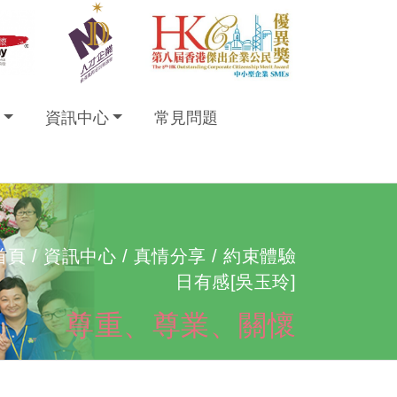
資訊中心
常見問題
首頁
/ 資訊中心 /
真情分享
/ 約束體驗
日有感[吳玉玲]
尊重、尊業、關懷