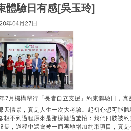
束體驗日有感[吳玉玲]
20年04月27日
19年7月機構舉行「長者自立支援」約束體驗日，
那天情景，真是人生一次大考驗。起初心想可能體
卻想不到過程原來是那樣難過驚怕：我們四肢被約
般長，過程中還會被一而再地增加約束項目，真是