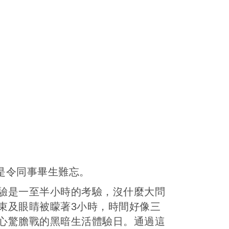
真是令同事畢生難忘。
驗是一至半小時的考驗，沒什麼大問
束及眼睛被矇著3小時，時間好像三
心驚膽戰的黑暗生活體驗日。通過這