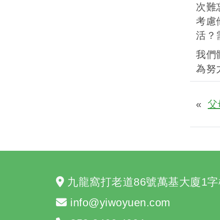
次難
考慮
活？
我們
為努
«
父
九龍窩打老道86號萬基大廈1字
info@yiwoyuen.com