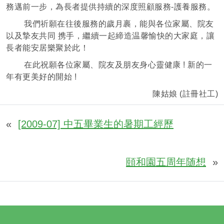
務邁前一步，為長者提供持續的深度照顧服務-護養服務。
我們祈願在往後服務的歲月裹，能與各位家屬、院友
以及摯友共同 携手，繼續一起締造温馨愉快的大家庭，讓
長者能安居樂聚於此！
在此祝願各位家屬、院友及朋友身心靈健康 ! 新的一
年有更美好的開始 !
陳姑娘 (註冊社工)
«
[2009-07] 中五畢業生的暑期工經歷
頤和園五周年随想
»